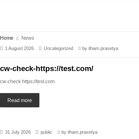
Home
News
1 August 2026
Uncategorized
by
ilham.prasetya
cw-check-https://test.com/
cw-check https://test.com
Read more
31 July 2026
public
by
ilham.prasetya