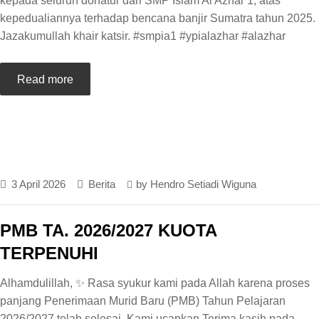
kepada seluruh donatur dari SMP Islam Al Azhar 1, atas
kepedualiannya terhadap bencana banjir Sumatra tahun 2025.
Jazakumullah khair katsir. #smpia1 #ypialazhar #alazhar
Read more
3 April 2026
Berita
by
Hendro Setiadi Wiguna
PMB TA. 2026/2027 KUOTA
TERPENUHI
Alhamdulillah, ✨ Rasa syukur kami pada Allah karena proses
panjang Penerimaan Murid Baru (PMB) Tahun Pelajaran
2026/2027 telah selesai. Kami ucapkan Terima kasih pada